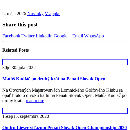
5. mája 2026
Novinky
V appke
Share this post
Facebook
Twitter
LinkedIn
Google +
Email
WhatsApp
Related
Posts
30
júl
30. júla 2022
Matúš Kudláč po druhý krát na Penati Slovak Open
Na Otvorených Majstrovstvách Lomnického Golfového Klubu sa
opäť hralo o divokú kartu na Penati Slovak Open. Matúš Kudláč po
druhý krát...
read more
15
sep
15. septembra 2020
Ondro Lieser víťazom Penati Slovak Open Championship 2020