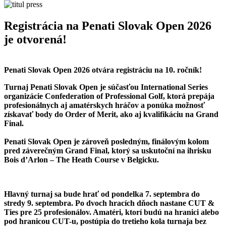
Registrácia na Penati Slovak Open 2026
je otvorená!
Penati Slovak Open 2026 otvára registráciu na 10. ročník!
Turnaj Penati Slovak Open je súčasťou International Series
organizácie
Confederation of Professional Golf
, ktorá prepája
profesionálnych aj amatérskych hráčov a ponúka možnosť
získavať body do Order of Merit, ako aj kvalifikáciu na Grand
Final.
Penati Slovak Open je zároveň posledným, finálovým kolom
pred záverečným Grand Final, ktorý sa uskutoční na ihrisku
Bois d’Arlon – The Heath Course
v Belgicku.
Hlavný turnaj sa bude hrať od pondelka 7. septembra do
stredy 9. septembra. Po dvoch hracích dňoch nastane CUT &
Ties pre 25 profesionálov. Amatéri, ktorí budú na hranici alebo
pod hranicou CUT-u, postúpia do tretieho kola turnaja bez