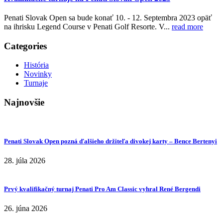
Penati Slovak Open sa bude konať 10. - 12. Septembra 2023 opäť
na ihrisku Legend Course v Penati Golf Resorte. V...
read more
Categories
História
Novinky
Turnaje
Najnovšie
Penati Slovak Open pozná ďalšieho držiteľa divokej karty – Bence Bertenyi
28. júla 2026
Prvý kvalifikačný turnaj Penati Pro Am Classic vyhral René Bergendi
26. júna 2026