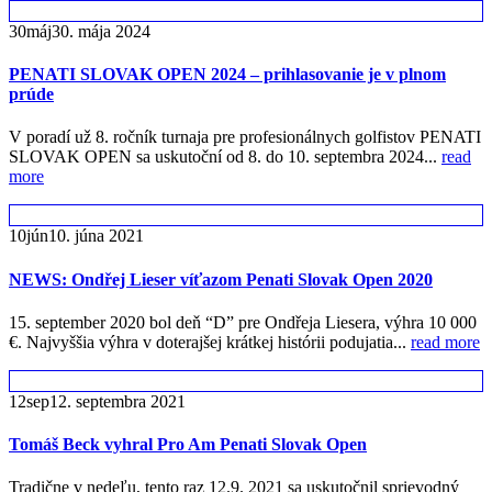
30
máj
30. mája 2024
PENATI SLOVAK OPEN 2024 – prihlasovanie je v plnom
prúde
V poradí už 8. ročník turnaja pre profesionálnych golfistov PENATI
SLOVAK OPEN sa uskutoční od 8. do 10. septembra 2024...
read
more
10
jún
10. júna 2021
NEWS: Ondřej Lieser víťazom Penati Slovak Open 2020
15. september 2020 bol deň “D” pre Ondřeja Liesera, výhra 10 000
€. Najvyššia výhra v doterajšej krátkej histórii podujatia...
read more
12
sep
12. septembra 2021
Tomáš Beck vyhral Pro Am Penati Slovak Open
Tradične v nedeľu, tento raz 12.9. 2021 sa uskutočnil sprievodný