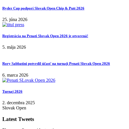
Ryder Cup podporí Slovak Open Chip & Putt 2026
25. júna 2026
Registrácia na Penati Slovak Open 2026 je otvorená!
5. mája 2026
Rory Sabbatini potvrdil účasť na turnaji Penati Slovak Open 2026
6. marca 2026
Turnaj 2026
2. decembra 2025
Slovak Open
Latest Tweets