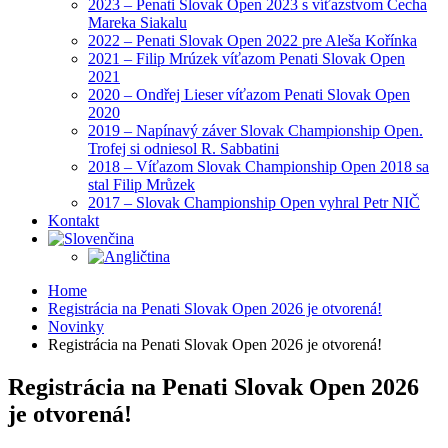
2023 – Penati Slovak Open 2023 s víťazstvom Čecha
Mareka Siakalu
2022 – Penati Slovak Open 2022 pre Aleša Kořínka
2021 – Filip Mrúzek víťazom Penati Slovak Open
2021
2020 – Ondřej Lieser víťazom Penati Slovak Open
2020
2019 – Napínavý záver Slovak Championship Open.
Trofej si odniesol R. Sabbatini
2018 – Víťazom Slovak Championship Open 2018 sa
stal Filip Mrůzek
2017 – Slovak Championship Open vyhral Petr NIČ
Kontakt
Home
Registrácia na Penati Slovak Open 2026 je otvorená!
Novinky
Registrácia na Penati Slovak Open 2026 je otvorená!
Registrácia na Penati Slovak Open 2026
je otvorená!